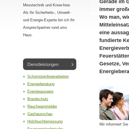
Gerade im 
Messtechnik und Know-how.
immer groß
Als Ihr Sicherheits-, Umwelt-
Wo man, wie
und Energie-Experte bin ich Ihr
Mitteleinsa
Ansprechpartner rund ums
eine aussag
Haus.
fundierte K
Energiever
Feuerstätten
Gesetze, Ve
Dienstleistungen
Energiebera
Schornsteinfegerarbeiten
Energieberatung
Energieausweis
Brandschutz
Rauchwarnmelder
Gashausschau
Holzfeuchtemessung
Wir informiert Si
Feuerungstechnische